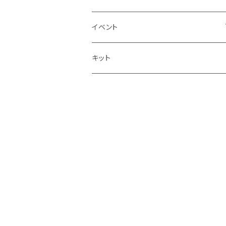
春夏
刺しゅう
イベント
秋冬
花、植物
ワークショップ
キット
赤ちゃん、子ども
教室
男性
インテリア小物