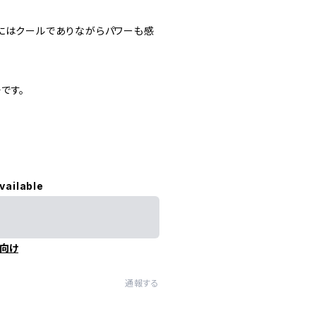
グにはクールでありながらパワーも感
です。
vailable
向け
通報する