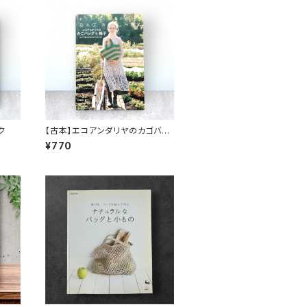
ク
【古本】エコアンダリヤのカゴバッ
グ&帽子
¥770