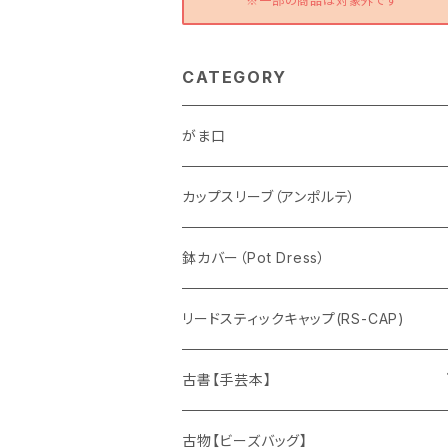
※一部の商品は対象外です
CATEGORY
がま口
カップスリーブ（アンポルテ）
鉢カバー（Pot Dress）
リードスティックキャップ(RS-CAP)
古書【手芸本】
編みもの
古物【ビーズバッグ】