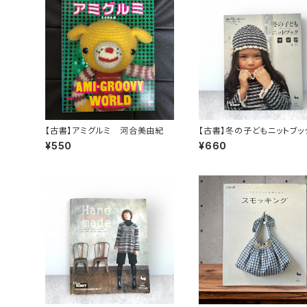
【古書】アミグルミ 河合美由紀
【古書】冬の子どもニットブッ
¥550
¥660