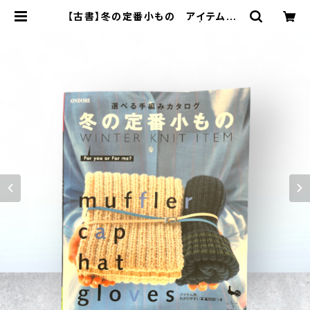
【古書】冬の定番小もの アイテム別、
わかりやすい写真解説つき | 旅ジロ
ー工房