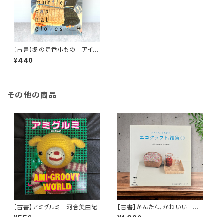
【古書】冬の定番小もの アイテ
ム別、わかりやすい写真解説つき
¥440
その他の商品
【古書】アミグルミ 河合美由紀
【古書】かんたん、かわいい エ
コクラフト雑貨②