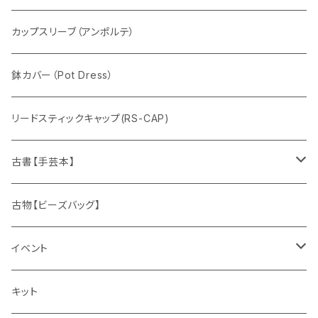
カップスリーブ（アンポルテ）
鉢カバー（Pot Dress）
リードスティックキャップ(RS-CAP)
古書【手芸本】
編みもの
古物【ビーズバッグ】
春夏
刺しゅう
イベント
秋冬
花、植物
ワークショップ
キット