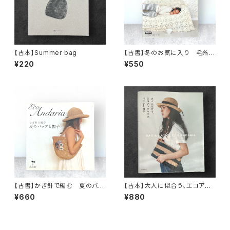
【古本】Summer bag
【古書】冬のお気に入り 毛糸の
おうち雑貨
¥220
¥550
【古書】かぎ針で編む 夏のバッ
【古本】大人に似合う、エコアン
グと帽子
ダリヤのバッグと帽子
¥660
¥880