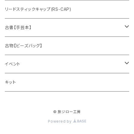
リードスティックキャップ(RS-CAP)
古書【手芸本】
編みもの
古物【ビーズバッグ】
春夏
刺しゅう
イベント
秋冬
花、植物
ワークショップ
キット
赤ちゃん、子ども
教室
© 旅ジロー工房
男性
Powered by
インテリア小物