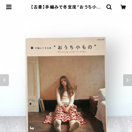
【古書】手編みで冬支度“おうち小も
の” | 旅ジロー工房