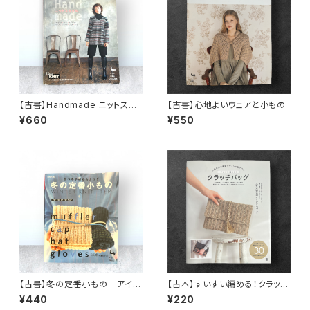
【古書】Handmade ニットスタ
【古書】心地よいウェアと小もの
イル
¥660
¥550
【古書】冬の定番小もの アイテ
【古本】すいすい編める！クラッチ
ム別、わかりやすい写真解説つき
バッグ
¥440
¥220