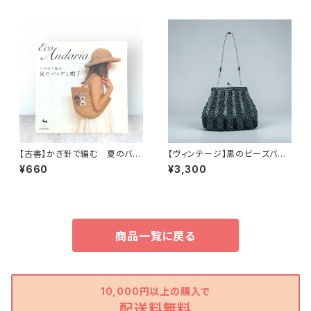
【古書】かぎ針で編む 夏のバッ
【ヴィンテージ】黒のビーズバッ
グと帽子
グ
¥660
¥3,300
商品一覧に戻る
10,000円以上の購入で
配送料無料