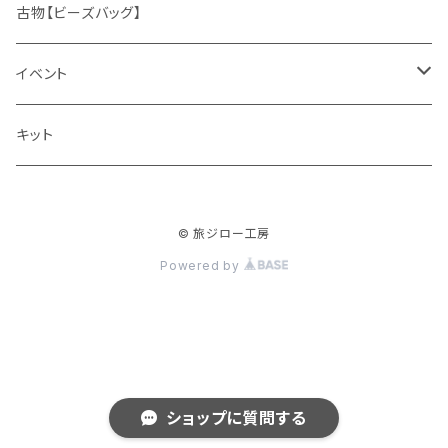
編みもの
古物【ビーズバッグ】
春夏
刺しゅう
イベント
秋冬
花、植物
ワークショップ
キット
赤ちゃん、子ども
教室
© 旅ジロー工房
男性
Powered by
インテリア小物
ショップに質問する